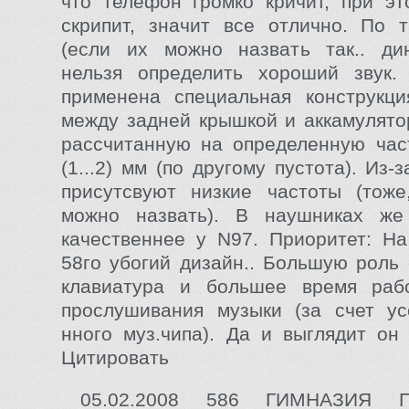
что телефон громко кричит, при э
скрипит, значит все отлично. По 
(если их можно назвать так.. ди
нельзя определить хороший звук
применена специальная конструкци
между задней крышкой и аккамулят
рассчитанную на определенную час
(1...2) мм (по другому пустота). Из-з
присутсвуют низкие частоты (тоже
можно назвать). В наушниках же
качественнее у N97. Приоритет: На
58го убогий дизайн.. Большую роль 
клавиатура и большее время ра
прослушивания музыки (за счет ус
нного муз.чипа). Да и выглядит он 
Цитировать
05.02.2008 586 ГИМНАЗИЯ 