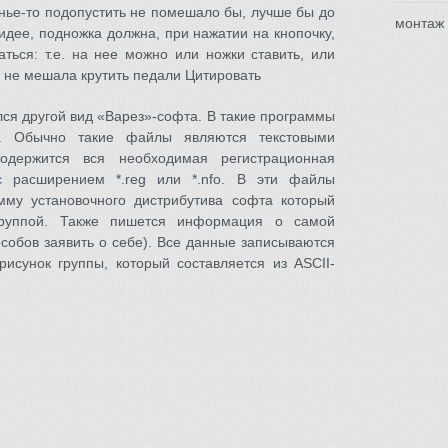
денье-то подопустить не помешало бы, лучше бы до
монтаж
идее, подножка должна, при нажатии на кнопочку,
ться: т.е. на нее можно или ножки ставить, или
а не мешала крутить педали Цитировать
ся другой вид «Варез»-софта. В такие программы
и. Обычно такие файлы являются текстовыми
одержится вся необходимая регистрационная
 расширением *.reg или *.nfo. В эти файлы
мму установочного дистрибутива софта который
группой. Также пишется информация о самой
особов заявить о себе). Все данные записываются
сунок группы, который составляется из ASCII-