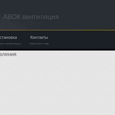
АВОК вентиляция
становка
Контакты
аж вентиляции
Написать нам
вления