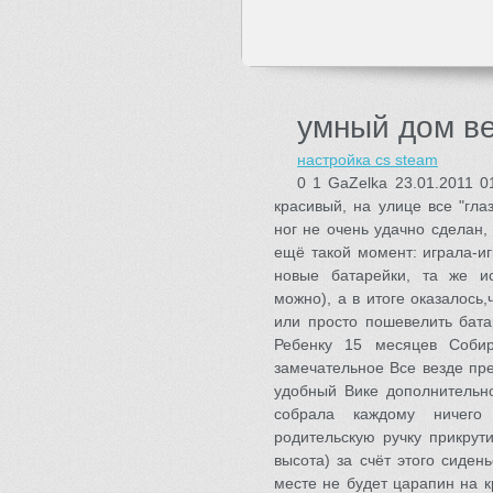
умный дом в
настройка cs steam
0 1 GaZelka 23.01.2011 
красивый, на улице все "гл
ног не очень удачно сделан,
ещё такой момент: играла-иг
новые батарейки, та же ис
можно), а в итоге оказалось,
или просто пошевелить бата
Ребенку 15 месяцев Соби
замечательное Все везде пр
удобный Вике дополнительно
собрала каждому ничего 
родительскую ручку прикрути
высота) за счёт этого сиден
месте не будет царапин на 