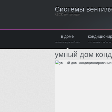
Системы вентил
АВОК вентиляция
в доме
кондициони
вентиляция в доме
система кондици
умный дом кон