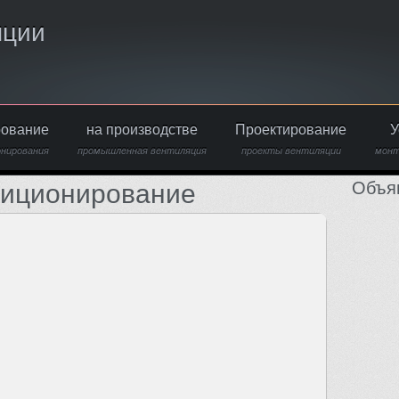
яции
рование
на производстве
Проектирование
У
онирования
промышленная вентиляция
проекты вентиляции
монт
Объя
диционирование