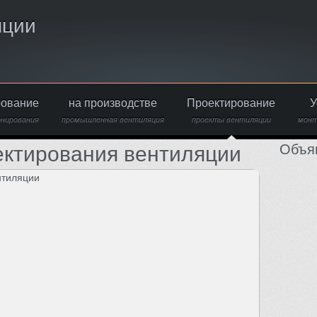
яции
рование
на производстве
Проектирование
У
онирования
промышленная вентиляция
проекты вентиляции
монт
Объя
ектирования вентиляции