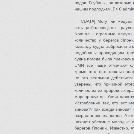
лодок. Глубины, на которые 
нашим подлодкам. ]]> 0 admi
CDATA[ Могут ли медузы 
сеть рыболовецкого трауле
Nomura – огромные медузы,
количество у берегов Япони
Команду судна выбросило в м
подобраны проходящим трау
судна погода была прекрасна
СМИ всё чаще отмечают сл
кроме того, есть факты напа
но это реальная действител
уверены, что причиной этог
количества их природных вра
морепродуктов. Уничтожаютс
Истребление тех, кто ест м
виноват? Как всегда виноват 
разрастанию планктона. А им
находят убежище молодые ос
берегов Японии. Известно, ч