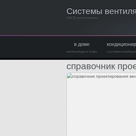
Системы вентил
АВОК вентиляция
в доме
кондициони
вентиляция в доме
система кондици
справочник про