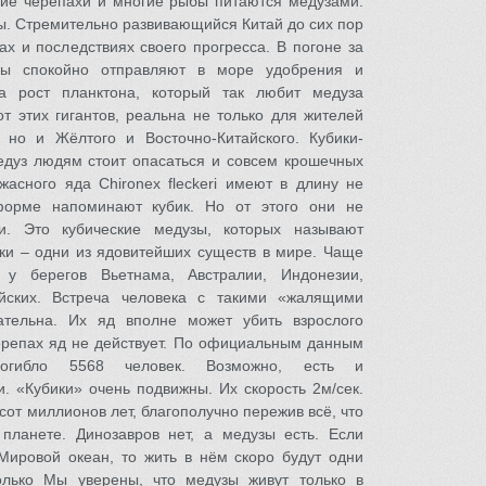
кие черепахи и многие рыбы питаются медузами.
ы. Стремительно развивающийся Китай до сих пор
ах и последствиях своего прогресса. В погоне за
ры спокойно отправляют в море удобрения и
да рост планктона, который так любит медуза
т этих гигантов, реальна не только для жителей
 но и Жёлтого и Восточно-Китайского. Кубики-
едуз людям стоит опасаться и совсем крошечных
жасного яда Chironex fleckeri имеют в длину не
орме напоминают кубик. Но от этого они не
и. Это кубические медузы, которых называют
и – одни из ядовитейших существ в мире. Чаще
 у берегов Вьетнама, Австралии, Индонезии,
айских. Встреча человека с такими «жалящими
ательна. Их яд вполне может убить взрослого
черепах яд не действует. По официальным данным
гибло 5568 человек. Возможно, есть и
. «Кубики» очень подвижны. Их скорость 2м/сек.
сот миллионов лет, благополучно пережив всё, что
планете. Динозавров нет, а медузы есть. Если
 Мировой океан, то жить в нём скоро будут одни
олько Мы уверены, что медузы живут только в