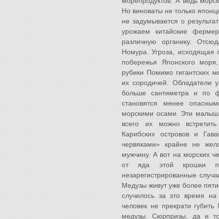
морепродуктов. А ведь морс
Но виноваты не только японц
не задумывается о результат
урожаем китайские ферме
различную органику. Отсю
Номура. Угроза, исходящая о
побережья Японского моря,
рубики Помимо гигантских м
их сородичей. Обладатели у
больше сантиметра и по ф
становятся менее опасным
морскими осами. Эти малышк
всего их можно встретить
Карибских островов и Гав
червяками» крайне не жел
мужчину. А вот на морских 
от яда этой крошки по
незарегистрированные случаи
Медузы живут уже более пяти
случилось за это время на 
человек не прекрати губить
медузы. Сюрпризы, да и т