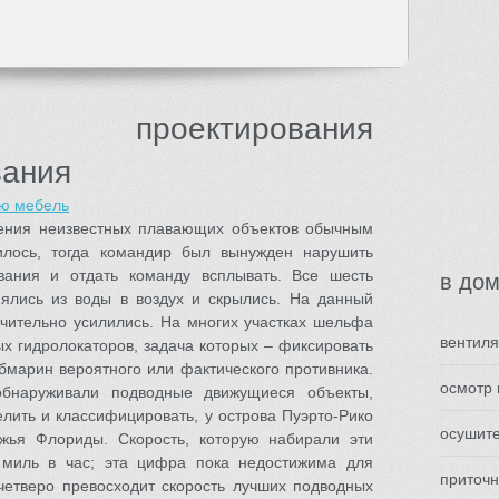
ик проектирования
вания
ую мебель
дения неизвестных плавающих объектов обычным
илось, тогда командир был вынужден нарушить
вания и отдать команду всплывать. Все шесть
в до
ялись из воды в воздух и скрылись. На данный
чительно усилились. На многих участках шельфа
вентиля
ых гидролокаторов, задача которых – фиксировать
бмарин вероятного или фактического противника.
осмотр 
бнаруживали подводные движущиеся объекты,
лить и классифицировать, у острова Пуэрто-Рико
осушит
ежья Флориды. Скорость, которую набирали эти
т миль в час; эта цифра пока недостижима для
приточ
вчетверо превосходит скорость лучших подводных