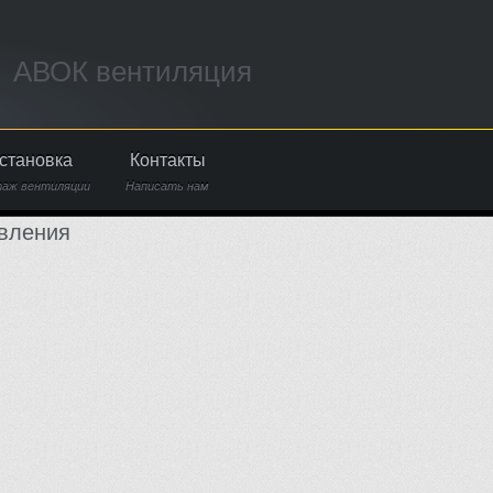
АВОК вентиляция
становка
Контакты
аж вентиляции
Написать нам
вления