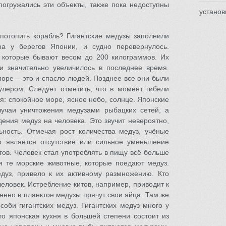
погружались эти объекты, также пока недоступны
установ
n
потопить корабль? Гигантские медузы заполнили
ра у берегов Японии, и судно перевернулось.
 которые бывают весом до 200 килограммов. Их
и значительно увеличилось в последнее время.
оре – это и спасло людей. Позднее все они были
лером. Следует отметить, что в момент гибели
я: спокойное море, ясное небо, солнце. Японские
учаи уничтожения медузами рыбацких сетей, а
дения медуз на человека. Это звучит невероятно,
ьность. Отмечая рост количества медуз, учёные
о является отсутствие или сильное уменьшение
гов. Человек стал употреблять в пищу всё больше
я те морские животные, которые поедают медуз.
едуз, привело к их активному размножению. Кто
человек. Истребление китов, например, приводит к
енно в планктон медузы прячут свои яйца. Там же
оби гигантских медуз. Гигантских медуз много у
то японская кухня в большей степени состоит из