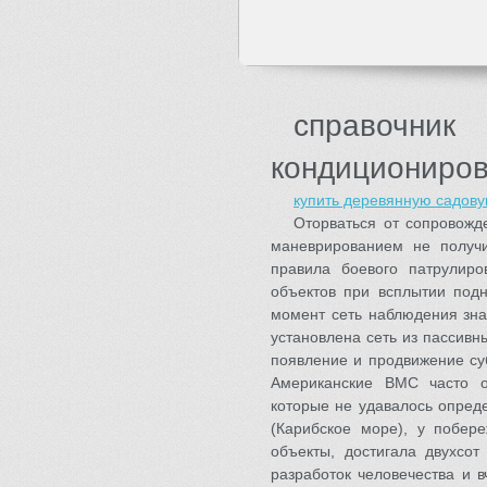
справочн
кондициониро
купить деревянную садов
Оторваться от сопровож
маневрированием не получ
правила боевого патрулиро
объектов при всплытии подн
момент сеть наблюдения зна
установлена сеть из пассивн
появление и продвижение су
Американские ВМС часто о
которые не удавалось опреде
(Карибское море), у побер
объекты, достигала двухсо
разработок человечества и 