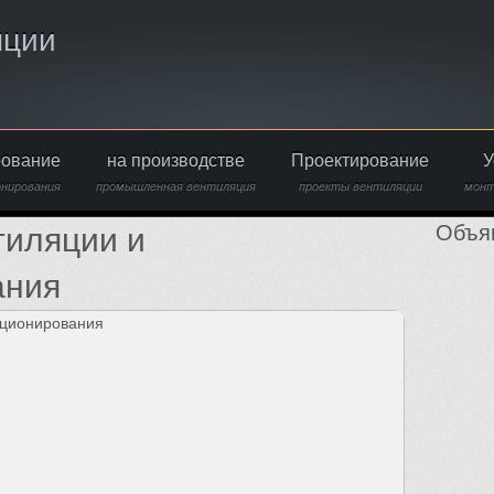
яции
рование
на производстве
Проектирование
У
онирования
промышленная вентиляция
проекты вентиляции
монт
Объя
тиляции и
ания