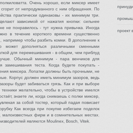
 полкиловатта. Очень хорошо, если миксер имеет
принуди
е сгорит от непродуманного с ним обращения. По
ойства практически одинаковы - их минимум три.
промыш
делают зависимой от нажатия кнопки: сильнее
не не понравилось - тут нужна привычка. Иногда
проект 
жно в течение короткого времени существенно
, например чтобы разбить комки. В дополнение к
ер может дополняться различными сменными
аткой для перемешивания - в общем, чем приблуд
 лучше. Обычный минимум - пара венчиков для
я замешивания теста. Когда будете покупать -
нения миксера. Лопатки должны быть прочными, не
ные. Корпус должен иметь минимум зазоров, ведь
 зазоры будет забиваться грязь. Как и при выборе
 техники желательно, чтобы в устройстве имелся
стаёт, знаете ли, когда снимаешь с полки миксер,
увлекая за собой тостер, который падая повисает
рубку Как всегда при покупке избегаем поделок
к, малоизвестных фирм и в сомнительных местах.
зводителей являются Moulinex, Bosch, Vitek.