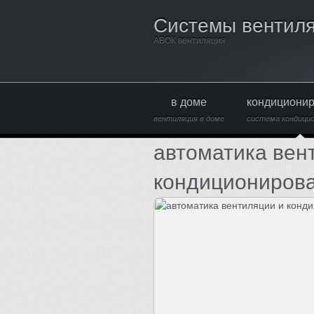
Системы вентил
АВОК вентиляция
в доме
кондициони
вентиляция в доме
система кондици
автоматика вен
кондициониров