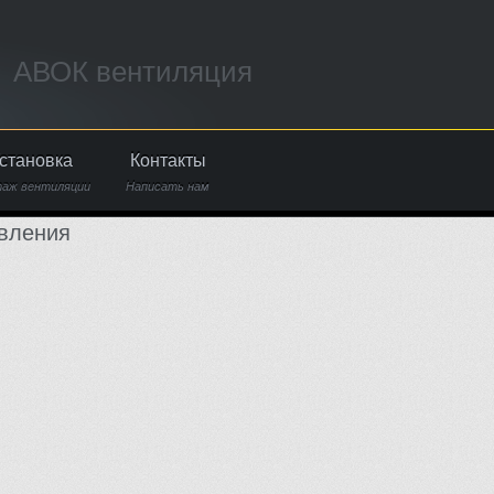
АВОК вентиляция
становка
Контакты
аж вентиляции
Написать нам
вления