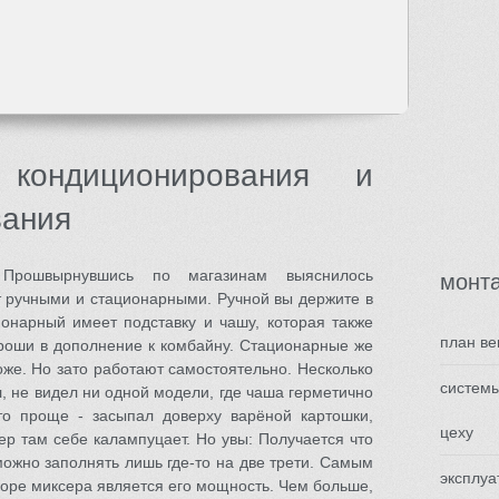
 кондиционирования и
вания
Прошвырнувшись по магазинам выяснилось
монт
ручными и стационарными. Ручной вы держите в
ионарный имеет подставку и чашу, которая также
план ве
роши в дополнение к комбайну. Стационарные же
же. Но зато работают самостоятельно. Несколько
системы
л, не видел ни одной модели, где чаша герметично
то проще - засыпал доверху варёной картошки,
цеху
ер там себе калампуцает. Но увы: Получается что
можно заполнять лишь где-то на две трети. Самым
эксплуа
оре миксера является его мощность. Чем больше,