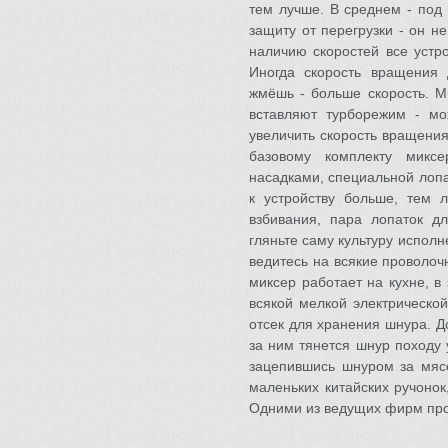
тем лучше. В среднем - под
защиту от перегрузки - он н
наличию скоростей все устр
Иногда скорость вращения 
жмёшь - больше скорость. М
вставляют турборежим - мо
увеличить скорость вращения
базовому комплекту микс
насадками, специальной лоп
к устройству больше, тем
взбивания, пара лопаток дл
гляньте саму культуру испол
ведитесь на всякие проволоч
миксер работает на кухне, в
всякой мелкой электрической
отсек для хранения шнура. До
за ним тянется шнур походу 
зацепившись шнуром за мясо
маленьких китайских ручоно
Одними из ведущих фирм прои